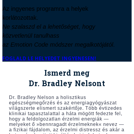
Az ingyenes programra a helyek
korlátozottak.
Ne szalaszd el a lehetőséget, hogy
közvetlenül tanulhass
az Emotion Code módszer megalkotójától
.
FOGLALD LE HELYEDET INGYENESEN!
Ismerd meg
Dr. Bradley Nelsont
Dr. Bradley Nelson a holisztikus
egészségmegőrzés és az energiagyógyászat
világszerte elismert szakértője. Több évtizedes
klinikai tapasztalattal a háta mögött fedezte fel,
hogy a feldolgozatlan érzelmi energiák —
melyeket ő »bennragadt érzelmeknek« nevez —
a fizikai fájdalom, az érzelmi distressz és akár a