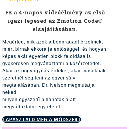
Ez a 4-napos videóélmény az első
igazi lépésed az Emotion Code®
elsajáításában.
Megérted, mik azok a bennragadt érzelmek,
miért bírnak ekkora jelentőséggel, és hogyan
képes akár egyetlen blokk feloldása is
gyökeresen megváltoztatni a közérzetedet.
Akár az öngyógyítás érdekel, akár másoknak
szeretnél segíteni az egyensúly
megtalálásában, Dr. Nelson megmutatja
neked,
milyen egyszerű pillanatok alatt
megváltoztatni egy életet.
TAPASZTALD MEG A MÓDSZERT!