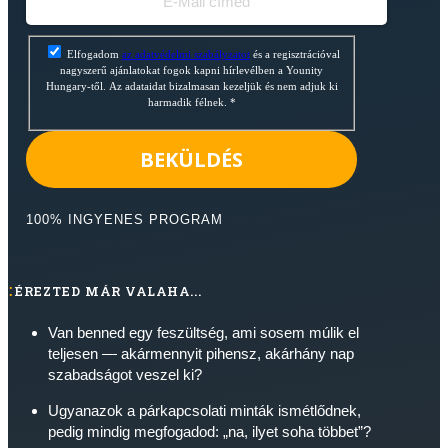
Elfogadom
az adatvédelmi szabályzatot
és a regisztrációval
nagyszerű ajánlatokat fogok kapni hírlevélben a Younity
Hungary-től. Az adataidat bizalmasan kezeljük és nem adjuk ki
harmadik félnek.
*
BEKÜLDÉS
100% INGYENES PROGRAM
ÉREZTED MÁR VALAHA...
Van benned egy feszültség, ami sosem múlik el
teljesen — akármennyit pihensz, akárhány nap
szabadságot veszel ki?
Ugyanazok a párkapcsolati minták ismétlődnek,
pedig mindig megfogadod: „na, ilyet soha többet”?