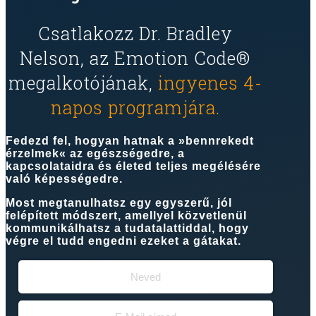
Csatlakozz Dr. Bradley
Nelson, az Emotion Code®
megalkotójának,
ingyenes 4-
napos programjára.
Fedezd fel, hogyan hatnak a »bennrekedt
érzelmek« az egészségedre, a
kapcsolataidra és életed teljes megélésére
való képességedre.
Most megtanulhatsz egy egyszerű, jól
felépített módszert, amellyel közvetlenül
kommunikálhatsz a tudatalattiddal, hogy
végre el tudd engedni ezeket a gátakat.