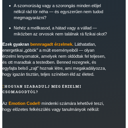
A szomorúság vagy a szorongás minden előjel
nélkül rád tör néha — és egyszerűen nem tudod
megmagyarázni?
Nehéz a mellkasod, a hátad vagy a vállad —
miközben az orvosok nem találnak rá fizikai okot?
Ezek gyakran
bennragadt érzelmek.
Láthatatlan,
energetikai „göbök” a múlt eseményeiből — olyan
érzelmi lenyomatok, amelyek nem oldódtak fel teljesen,
és ott maradtak a testedben. Benned rezegnek, és
egyfajta belső „zajt” hoznak létre, ami megakadályozza,
hogy igazán tisztán, teljes színében éld az életed.
HOGYAN SZABADULJ MEG ÉRZELMI
CSOMAGODTÓL?
Az
Emotion Code®
mindenki számára lehetővé teszi,
hogy előzetes felkészülés vagy tanulmányok nélkül: