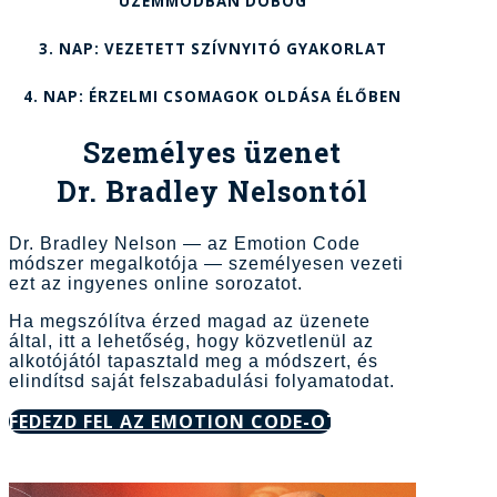
ÜZEMMÓDBAN DOBOG
3. NAP:
VEZETETT SZÍVNYITÓ GYAKORLAT
4. NAP:
ÉRZELMI CSOMAGOK OLDÁSA ÉLŐBEN
Személyes üzenet
Dr. Bradley Nelsontól
Dr. Bradley Nelson — az Emotion Code
módszer megalkotója — személyesen vezeti
ezt az ingyenes online sorozatot.
Ha megszólítva érzed magad az üzenete
által, itt a lehetőség, hogy közvetlenül az
alkotójától tapasztald meg a módszert, és
elindítsd saját felszabadulási folyamatodat.
FEDEZD FEL AZ EMOTION CODE-OT