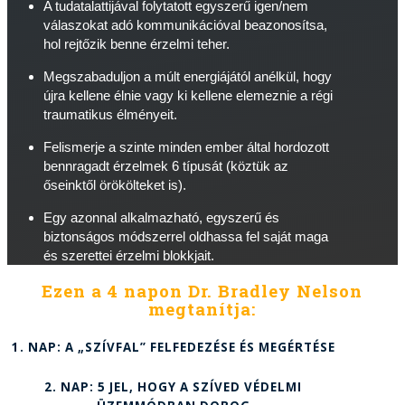
A tudatalattijával folytatott egyszerű igen/nem
válaszokat adó kommunikációval beazonosítsa,
hol rejtőzik benne érzelmi teher.
Megszabaduljon a múlt energiájától anélkül, hogy
újra kellene élnie vagy ki kellene elemeznie a régi
traumatikus élményeit.
Felismerje a szinte minden ember által hordozott
bennragadt érzelmek 6 típusát (köztük az
őseinktől örökölteket is).
Egy azonnal alkalmazható, egyszerű és
biztonságos módszerrel oldhassa fel saját maga
és szerettei érzelmi blokkjait.
Ezen a 4 napon Dr. Bradley Nelson
megtanítja:
1. NAP:
A „SZÍVFAL” FELFEDEZÉSE ÉS MEGÉRTÉSE
2. NAP:
5 JEL, HOGY A SZÍVED VÉDELMI