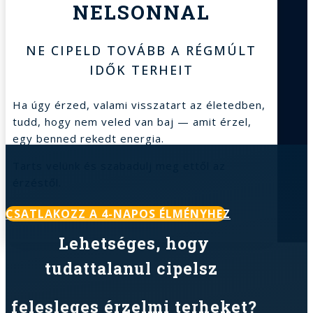
NELSONNAL
NE CIPELD TOVÁBB A RÉGMÚLT
IDŐK TERHEIT
Ha úgy érzed, valami visszatart az életedben,
tudd, hogy nem veled van baj — amit érzel,
egy benned rekedt energia.
Tarts velünk és szabadulj meg ettől az
érzéstől.
CSATLAKOZZ A 4-NAPOS ÉLMÉNYHEZ
Lehetséges, hogy
tudattalanul cipelsz
felesleges érzelmi terheket?