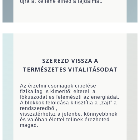
újra át kellene élned a fájdalmat.
SZEREZD VISSZA A
TERMÉSZETES VITALITÁSODAT
Az érzelmi csomagok cipelése
fizikailag is kimerítő: eltereli a
fókuszodat és felemészti az energiádat.
A blokkok feloldása kitisztítja a „zajt” a
rendszeredből,
visszatérhetsz a jelenbe, könnyebbnek
és valóban élettel telinek érezheted
magad.