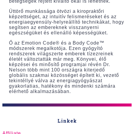
betegségek rejtett kiváltó okai is lehetnek.
Úttörő munkássága ötvözi a kiropraktőri
képzettséget, az intuitív felismeréseket és az
energiaegyensúly-helyreállító technikákat, hogy
segítsen az embereknek visszanyerni
egészségüket és ellenálló képességüket.
Ő az Emotion Code® és a Body Code™
módszerek megalkotója. Ezen gyógyító
rendszerek világszerte emberek tízezreinek
életét változtatták már meg. Könyvei, élő
képzései és minősítő programjai révén Dr.
Nelson több mint 100 országra kiterjedő
globális szakmai közösséget épített ki, vezető
tekintéllyé válva az energiagyógyászat
gyakorlatias, hatékony és mindenki számára
elérhető alkalmazásában.
Linkek
Affiliate