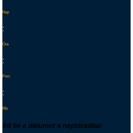
Nap
:
Óra
:
Perc
:
Mp
Írd be a dátumot a naptáradba!