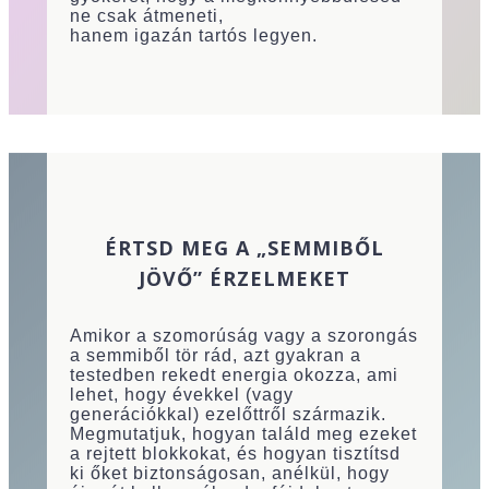
ne csak átmeneti,
hanem igazán tartós legyen.
ÉRTSD MEG A „SEMMIBŐL
JÖVŐ” ÉRZELMEKET
Amikor a szomorúság vagy a szorongás
a semmiből tör rád, azt gyakran a
testedben rekedt energia okozza, ami
lehet, hogy évekkel (vagy
generációkkal) ezelőttről származik.
Megmutatjuk, hogyan találd meg ezeket
a rejtett blokkokat, és hogyan tisztítsd
ki őket biztonságosan, anélkül, hogy